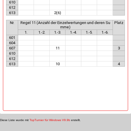
610
612
613
2(6)
Nr.
Regel 11 (Anzahl der Einzelwertungen und deren Su
Platz
mme)
1.
1.-2.
1.-3.
1.-4.
1.-5.
1.-6.
601
604
607
11
3
610
612
613
10
4
Diese Liste wurde mit
TopTurnier für Windows V9.9b
erstellt.