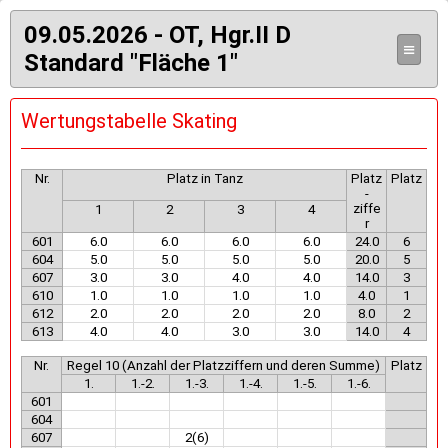
09.05.2026 - OT, Hgr.II D
≡
Standard "Fläche 1"
Wertungstabelle Skating
Nr.
Platz in Tanz
Platz
Platz
-
ziffe
1
2
3
4
r
601
6.0
6.0
6.0
6.0
24.0
6
604
5.0
5.0
5.0
5.0
20.0
5
607
3.0
3.0
4.0
4.0
14.0
3
610
1.0
1.0
1.0
1.0
4.0
1
612
2.0
2.0
2.0
2.0
8.0
2
613
4.0
4.0
3.0
3.0
14.0
4
Nr.
Regel 10 (Anzahl der Platzziffern und deren Summe)
Platz
1.
1.-2.
1.-3.
1.-4.
1.-5.
1.-6.
601
604
607
2(6)