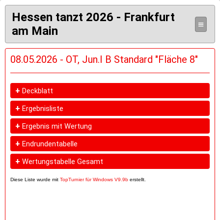
Hessen tanzt 2026 - Frankfurt
≡
am Main
08.05.2026 - OT, Jun.I B Standard "Fläche 8"
+
Deckblatt
+
Ergebnisliste
+
Ergebnis mit Wertung
+
Endrundentabelle
+
Wertungstabelle Gesamt
Diese Liste wurde mit
TopTurnier für Windows V9.9b
erstellt.