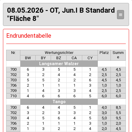
08.05.2026 - OT, Jun.I B Standard
≡
"Fläche 8"
Endrundentabelle
Nr.
Wertungsrichter
Platz
Summ
e
BW
BY
BZ
CA
CY
Langsamer Walzer
700
6
3
5
5
1
4,5
4,5
702
3
2
4
4
2
2,5
2,5
703
5
5
2
2
6
4,5
4,5
706
2
1
1
1
3
1,0
1,0
709
1
4
3
3
4
2,5
2,5
710
4
6
6
6
5
6,0
6,0
Tango
700
6
4
4
5
1
4,0
8,5
702
3
2
3
3
2
3,0
5,5
703
4
5
6
4
5
5,0
9,5
706
2
1
1
1
3
1,0
2,0
709
1
3
2
2
4
2,0
4,5