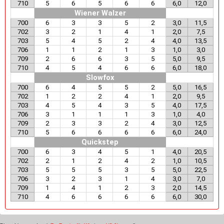
710
5
6
5
6
6
6,0
12,0
Wiener Walzer
700
6
3
3
5
2
3,0
11,5
702
3
2
1
4
1
2,0
7,5
703
5
4
5
2
4
4,0
13,5
706
1
1
2
1
3
1,0
3,0
709
2
6
6
3
5
5,0
9,5
710
4
5
4
6
6
6,0
18,0
Slowfox
700
6
4
5
5
2
5,0
16,5
702
1
2
2
4
1
2,0
9,5
703
4
5
4
3
5
4,0
17,5
706
3
1
1
1
3
1,0
4,0
709
2
3
3
2
4
3,0
12,5
710
5
6
6
6
6
6,0
24,0
Quickstep
700
6
3
4
5
1
4,0
20,5
702
2
1
2
4
2
1,0
10,5
703
5
5
5
3
5
5,0
22,5
706
3
2
3
1
4
3,0
7,0
709
1
4
1
2
3
2,0
14,5
710
4
6
6
6
6
6,0
30,0